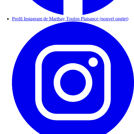
Profil Instagram de Maribay Toulon Plaisance (nouvel onglet)