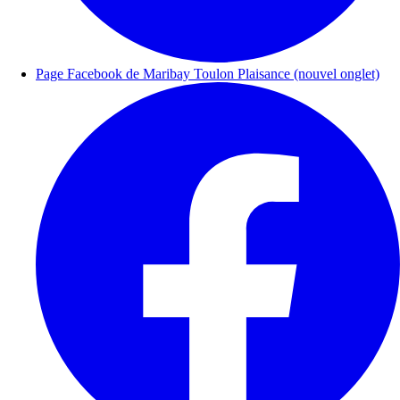
Page Facebook de Maribay Toulon Plaisance (nouvel onglet)