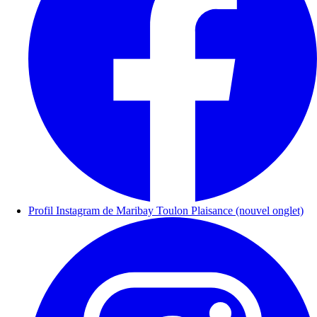
Profil Instagram de Maribay Toulon Plaisance (nouvel onglet)