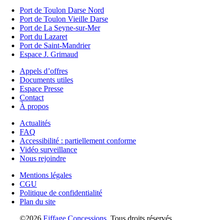
Port de Toulon Darse Nord
Port de Toulon Vieille Darse
Port de La Seyne-sur-Mer
Port du Lazaret
Port de Saint-Mandrier
Espace J. Grimaud
Appels d’offres
Documents utiles
Espace Presse
Contact
À propos
Actualités
FAQ
Accessibilité : partiellement conforme
Vidéo surveillance
Nous rejoindre
Mentions légales
CGU
Politique de confidentialité
Plan du site
©2026
Eiffage Concessions
. Tous droits réservés